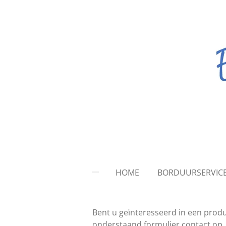
Ga
direct
naar
de
hoofdinhoud
HOME
BORDUURSERVIC
Bent u geïnteresseerd in een produ
onderstaand formulier contact op.